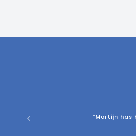
 Warehouse
"Martijn is een p