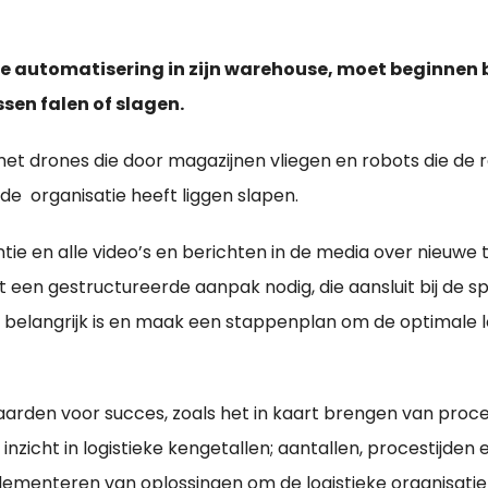
e automatisering in zijn warehouse, moet beginnen bij
sen falen of slagen.
met drones die door magazijnen vliegen en robots die de
f de organisatie heeft liggen slapen.
ie en alle video’s en berichten in de media over nieuwe 
st een gestructureerde aanpak nodig, die aansluit bij de 
tie belangrijk is en maak een stappenplan om de optimale
arden voor succes, zoals het in kaart brengen van proce
zicht in logistieke kengetallen; aantallen, procestijden e
lementeren van oplossingen om de logistieke organisatie