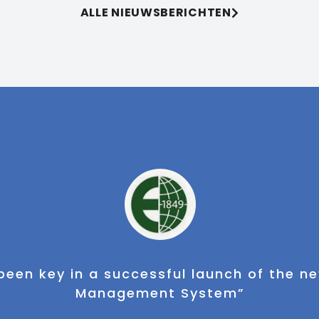
ALLE NIEUWSBERICHTEN
rofessionele projectmanager en waardig 
het gebied van warehousing"