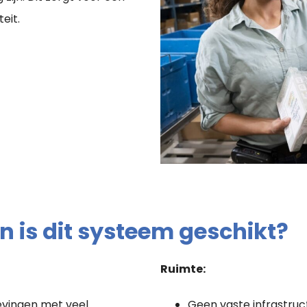
eit.
 is dit systeem geschikt?
Ruimte:
evingen met veel
Geen vaste infrastruc