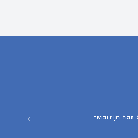
 Warehouse
"Martijn is een p