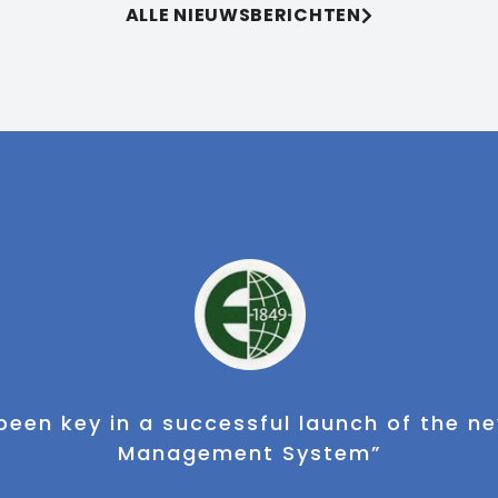
ALLE NIEUWSBERICHTEN
rofessionele projectmanager en waardig 
het gebied van warehousing"