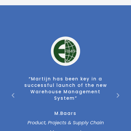
s been key in a
"Martijn is een profe
aunch of the new
projectmanager en 
 Management
sparringpartner op he
stem”
van warehousin
Baars
M. Knol
cts & Supply Chain
CFO