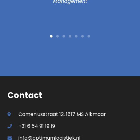
agement
Contact
Comeniusstraat 12, 1817 MS Alkmaar
+31 6 54 91 19 19
info@optimumlogistiek.nl