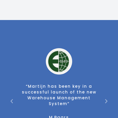
tijn has been key in a
"Martijn is e
ssful launch of the new
projectmana
rehouse Management
sparringpartn
System”
van war
M.Baars
M.